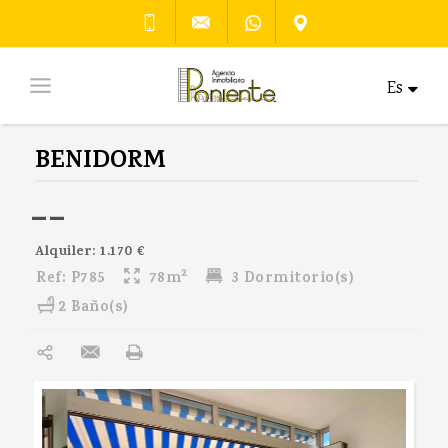
Es
BENIDORM
--
Alquiler: 1.170 €
2
Ref:
P785
78m
3 Dormitorio(s)
2 Baño(s)