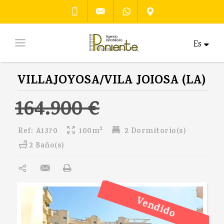
Es
VILLAJOYOSA/VILA JOIOSA (LA)
164.900 €
2
Ref:
A1370
100m
2 Dormitorio(s)
2 Baño(s)
Vendido