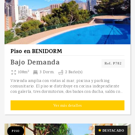
Piso
en
BENIDORM
Bajo Demanda
Ref. P782
2
108m
3 Dorm.
2 Baño(s)
Vivienda amplia con vistas al mar, piscina y parking
comunitario. El piso se distribuye en cocina independiente
con galería, tres dormitorios, dos baños con ducha, salón con vistas al mar, parking comunitario y piscina. La vivienda es perfecta para vivir en Benidorm, cerca de supermercados, tiendas... y de todos los servicios. Contacte para visitarla.
Ver más detalles
DESTACADO
PISO