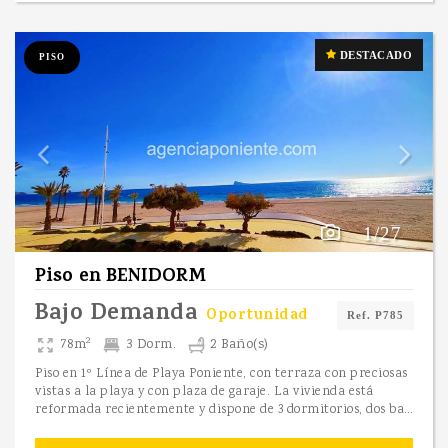
DESTACADO
PISO
1/27
Piso
en
BENIDORM
Bajo Demanda
Oportunidad
Ref. P785
2
78m
3 Dorm.
2 Baño(s)
Piso en 1º Línea de Playa Poniente, con terraza con preciosas
vistas a la playa y con plaza de garaje. La vivienda está
reformada recientemente y dispone de 3 dormitorios, dos baños con ducha, salón cocina y terraza con fantásticas vistas al mar. Asímismo tiene plaza de garaje en el mismo edificio por lo que es muy cómodo. La ubicación es perfecta ya que está cerca de todos los servicios como tiendas, cafeterías, supermercados y enfrente de la playa. Contactar para más información de fechas disponibles y precios.