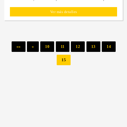
Ver más detalles
««
«
10
11
12
13
14
15