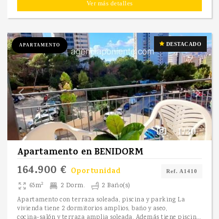
Ver más detalles
DESTACADO
APARTAMENTO
1/30
Apartamento
en
BENIDORM
164.900 €
Oportunidad
Ref. A1410
2
65m
2 Dorm.
2 Baño(s)
Apartamento con terraza soleada, piscina y parking La
vivienda tiene 2 dormitorios amplios, baño y aseo,
cocina-salón y terraza amplia soleada. Además tiene piscina, parking comunitario y pistas deportivas. Esta situado cerca de todos los servicios como supermercados, tiendas... Contacte para visitarlo