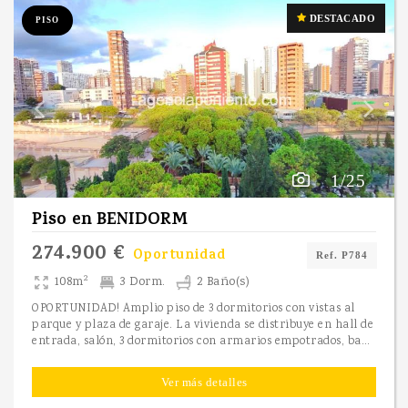
DESTACADO
PISO
1/25
Piso
en
BENIDORM
274.900 €
Oportunidad
Ref. P784
2
108m
3 Dorm.
2 Baño(s)
OPORTUNIDAD! Amplio piso de 3 dormitorios con vistas al
parque y plaza de garaje. La vivienda se distribuye en hall de
entrada, salón, 3 dormitorios con armarios empotrados, baño y aseo (uno de ellos en suite, dentro del dormitorio principal), cocina con amplia galería y plaza de garaje numerada en el mismo edificio. El piso tiene vistas al parque de l´aigüera y esta ubicado cerca de supermercados (mercadona, consum... ), tiendas, ambulatorio... , el piso es perfecto para vivir o disfrutar de Benidorm. Contacte para visitarlo.
Ver más detalles