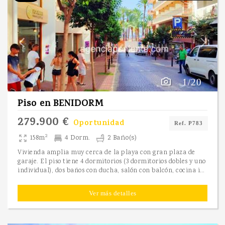
1/20
Piso
en
BENIDORM
279.900 €
Oportunidad
Ref. P783
2
158m
4 Dorm.
2 Baño(s)
Vivienda amplia muy cerca de la playa con gran plaza de
garaje. El piso tiene 4 dormitorios (3 dormitorios dobles y uno
individual), dos baños con ducha, salón con balcón, cocina independiente (con posibilidad de hacer la cocina abierta junto al salón), balcón y plaza de garaje muy grande y fácil de aparcar ubicada en el mismo edificio, por lo que es muy cómoda. La vivienda está en una excelente ubicación, muy cerca de la playa, de supermercados, tiendas.. . Contacte para visitarlo.
Ver más detalles