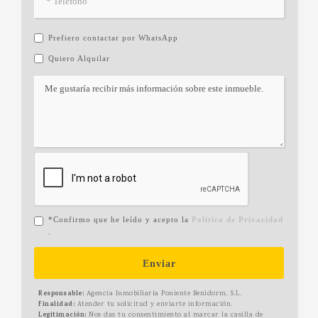
Prefiero contactar por WhatsApp
Quiero Alquilar
*Confirmo que he leído y acepto la
Política de Privacidad
.
Enviar
Responsable:
Agencia Inmobiliaria Poniente Benidorm, S.L.
Finalidad:
Atender tu solicitud y enviarte información.
Legitimación:
Nos das tu consentimiento al marcar la casilla de