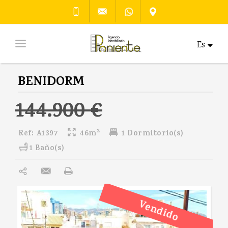
Es
BENIDORM
144.900 €
2
Ref:
A1397
46m
1 Dormitorio(s)
1 Baño(s)
Vendido