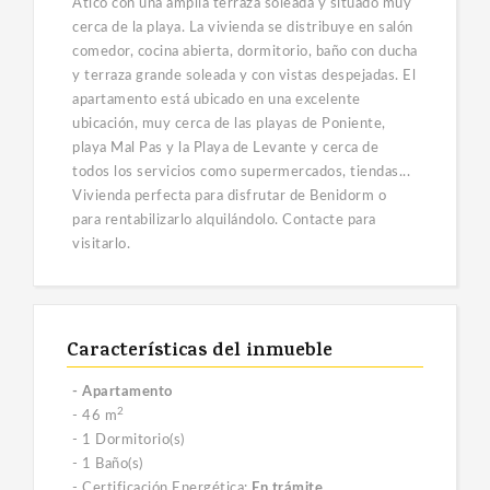
Ático con una amplia terraza soleada y situado muy
cerca de la playa. La vivienda se distribuye en salón
comedor, cocina abierta, dormitorio, baño con ducha
y terraza grande soleada y con vistas despejadas. El
apartamento está ubicado en una excelente
ubicación, muy cerca de las playas de Poniente,
playa Mal Pas y la Playa de Levante y cerca de
todos los servicios como supermercados, tiendas...
Vivienda perfecta para disfrutar de Benidorm o
para rentabilizarlo alquilándolo. Contacte para
visitarlo.
Características del inmueble
- Apartamento
2
- 46 m
- 1 Dormitorio(s)
- 1 Baño(s)
- Certificación Energética:
En trámite