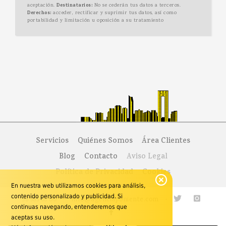
aceptación.
Destinatarios:
No se cederán tus datos a terceros.
Derechos:
acceder, rectificar y suprimir tus datos, así como
portabilidad y limitación u oposición a su tratamiento
Servicios
Quiénes Somos
Área Clientes
Blog
Contacto
Aviso Legal
Política de Privacidad
Cookies
En nuestra web utilizamos cookies para análisis,
contenido personalizado y publicidad. Si
96 585 68 00
·
info@agenciaponiente.com
·
continuas navegando, entenderemos que
aceptas su uso.