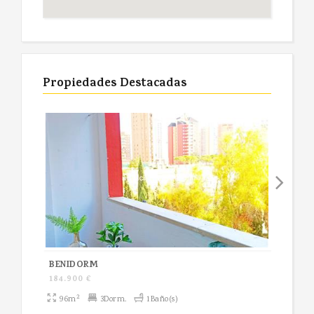
Propiedades Destacadas
BENIDORM
BEN
184.900 €
Bajo
2
96m
3Dorm.
1Baño(s)
70