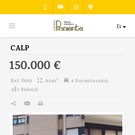
Es
CALP
150.000 €
2
Ref:
P692
110m
4 Dormitorio(s)
1 Baño(s)