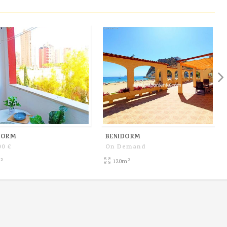
DORM
BENIDORM
00 €
On Demand
2
2
m
120m