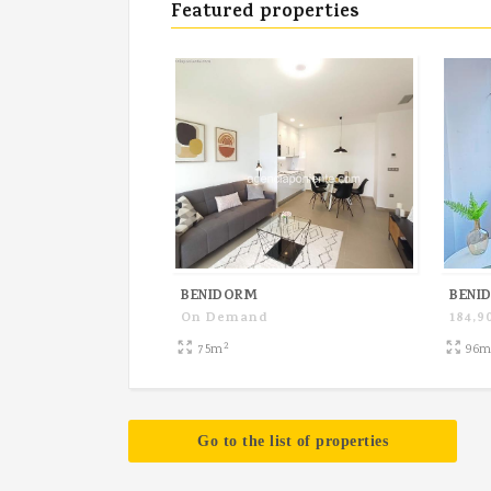
Featured properties
BENIDORM
BENI
On Demand
184,9
2
75m
96
Go to the list of properties