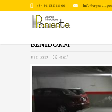
+34 96 585 68 00
info@agenciapon
BENIDORM
2
Ref:
G213
41m