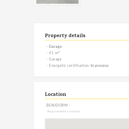
Property details
- Garage
2
- 41 m
- Garage
- Energetic certification:
In process
Location
BENIDORM -
*Approximate Location