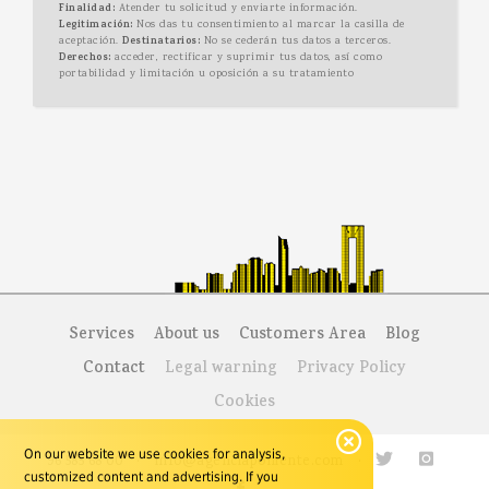
Finalidad:
Atender tu solicitud y enviarte información.
Legitimación:
Nos das tu consentimiento al marcar la casilla de
aceptación.
Destinatarios:
No se cederán tus datos a terceros.
Derechos:
acceder, rectificar y suprimir tus datos, así como
portabilidad y limitación u oposición a su tratamiento
Services
About us
Customers Area
Blog
Contact
Legal warning
Privacy Policy
Cookies
On our website we use cookies for analysis,
96 585 68 00
·
info@agenciaponiente.com
·
customized content and advertising. If you