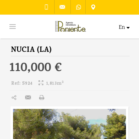
En
NUCIA (LA)
110,000 €
2
Ref:
S924
1,813m